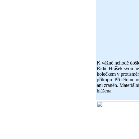
K vážné nehodě došl
Řidič Hrášek svou ne
kolečkem v protisměr
příkopu. Při této ne
ani zraněn. Materiáln
hlášena.