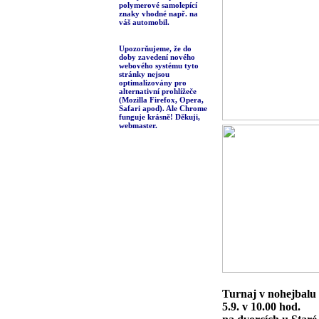
polymerové samolepící
znaky vhodné např. na
váš automobil.
Upozorňujeme, že do
doby zavedení nového
webového systému tyto
stránky nejsou
optimalizovány pro
alternativní prohlížeče
(Mozilla Firefox, Opera,
Safari apod). Ale Chrome
funguje krásně! Děkuji,
webmaster.
Turnaj v nohejbalu 
5.9. v 10.00 hod.