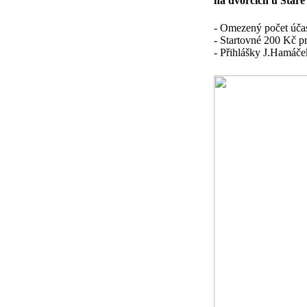
na dvorcích u Star
- Omezený počet účast
- Startovné 200 Kč pro
- Přihlášky J.Hamáče