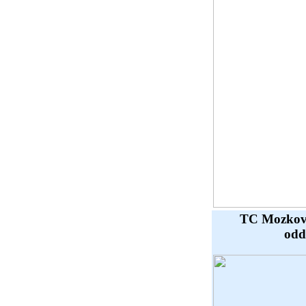
TC Mozkové
oddí