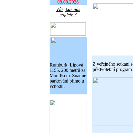
08.08.2026
Víte, kde nás
najdete ?
Z veřejného setkání se
Rumburk, Lipová
předvolební program 
1155, 200 metrů za
Morafisem. Snadné
parkování přímo u
vchodu.