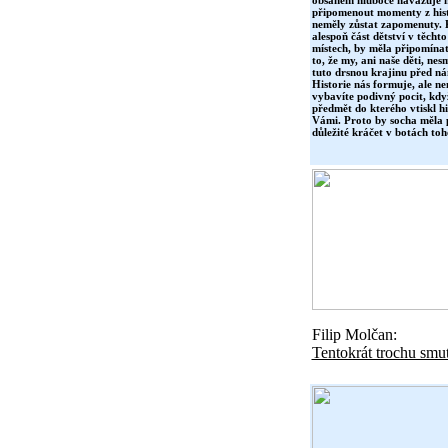
obsahem hluboce navazuje na
připomenout momenty z hist
neměly zůstat zapomenuty. K
alespoň část dětství v těchto
místech, by měla připomínat 
to, že my, ani naše děti, ne
tuto drsnou krajinu před ná
Historie nás formuje, ale nem
vybavíte podivný pocit, když 
předmět do kterého vtiskl h
Vámi. Proto by socha měla p
důležité kráčet v botách t
Filip Molčan:
Tentokrát trochu smu