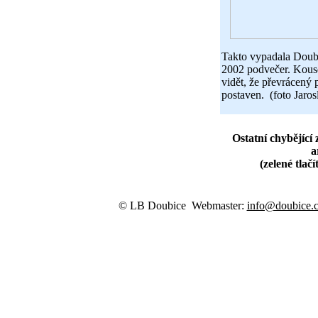
Takto vypadala Doub
2002 podvečer. Kous
vidět, že převrácený 
postaven. (foto Jaro
Ostatní chybějící
a
(zelené tlač
© LB Doubice Webmaster:
info@doubice.