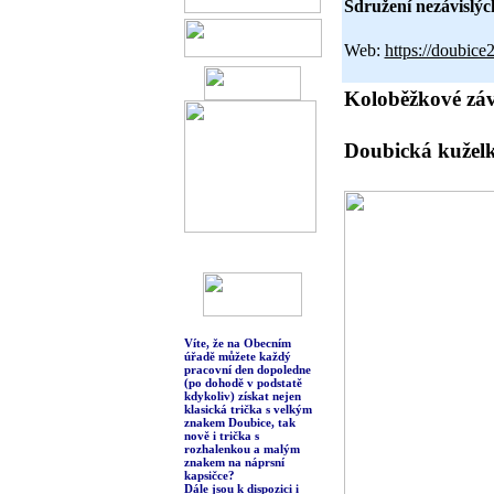
Sdružení nezávislýc
Web:
https://doubic
Koloběžkové zá
Doubická kuželk
Víte, že
na Obecním
úřadě můžete každý
pracovní den dopoledne
(po dohodě v podstatě
kdykoliv) získat nejen
klasická trička s velkým
znakem Doubice, tak
nově i trička s
rozhalenkou a malým
znakem na náprsní
kapsičce?
Dále jsou k dispozici i