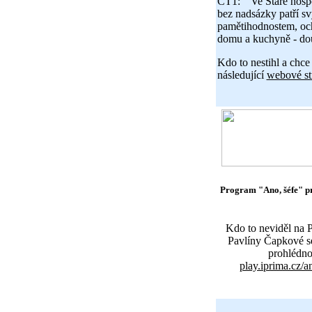
ČT1: "Ve Staré hospo
bez nadsázky patří sv
pamětihodnostem, och
domu a kuchyně - dou
Kdo to nestihl a chce t
následující
webové st
Program "Ano, šéfe" pr
Kdo to neviděl na P
Pavlíny Čapkové 
prohlédnou
play.iprima.cz/a