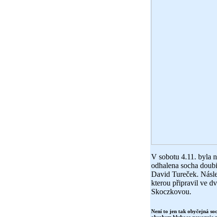
V sobotu 4.11. byla n
odhalena socha doubi
David Tureček. Násle
kterou připravil ve dv
Skoczkovou.
Není to jen tak obyčejná so